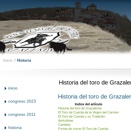
Inicio
Historia
Historia del toro de Grazal
inicio
Historia del toro de Grazal
congreso 2023
Indice del artículo
Historia del toro de Grazalema
El Toro de Cuerda de la Virgen del Carmen
congreso 2011
El Toro de Cuerda y su Tradición
Anécdotas
Cambios
historia
Forma de correr El Toro de Cuerda