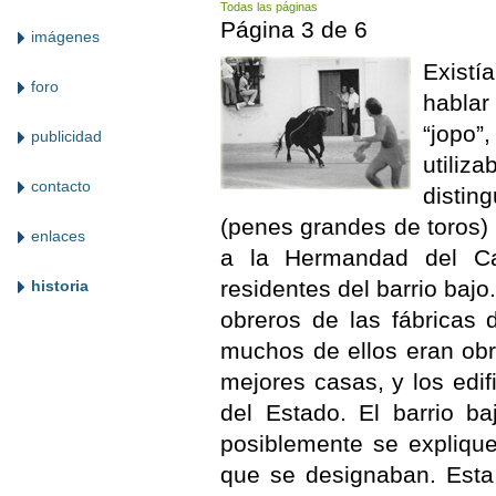
Todas las páginas
Página 3 de 6
imágenes
Existí
foro
hablar
“jopo”
publicidad
utiliz
contacto
distin
(penes grandes de toros) 
enlaces
a la Hermandad del Ca
residentes del barrio baj
historia
obreros de las fábricas 
muchos de ellos eran obre
mejores casas, y los edif
del Estado. El barrio b
posiblemente se explique
que se designaban. Esta 