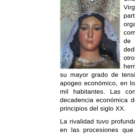
Vir
par
org
com
de 
ded
otr
her
su mayor grado de tensi
apogeo económico, en lo
mil habitantes. Las co
decadencia económica de
principios del siglo XX.
La rivalidad tuvo profund
en las procesiones que