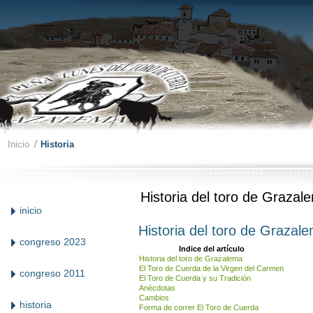
Inicio
Historia
Historia del toro de Grazal
inicio
Historia del toro de Grazal
congreso 2023
Indice del artículo
Historia del toro de Grazalema
El Toro de Cuerda de la Virgen del Carmen
congreso 2011
El Toro de Cuerda y su Tradición
Anécdotas
Cambios
historia
Forma de correr El Toro de Cuerda