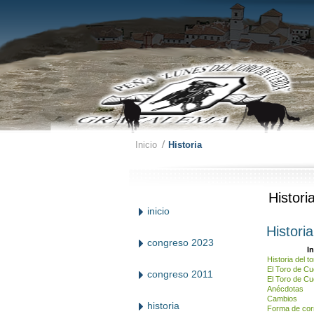
Inicio
Historia
Histori
inicio
Histori
congreso 2023
In
Historia del 
El Toro de Cu
congreso 2011
El Toro de Cu
Anécdotas
Cambios
historia
Forma de cor