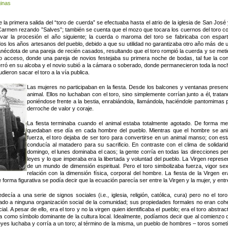
ginas
 la primera salida del “toro de cuerda” se efectuaba hasta el atrio de la iglesia de San José 
 Carmen rezando ”Salves”; también se cuenta que el mozo que tocara los cuernos del toro co
evar la procesión el año siguiente; la cuerda o maroma del toro se fabricaba con espart
dos los años artesanos del pueblo, debido a que su utilidad no garantizaba otro año más de 
nécdota de una pareja de recién casados, resultando que el toro rompió la cuerda y se met
 acceso, donde una pareja de novios festejaba su primera noche de bodas, tal fue la con
rró en su alcoba y el novio subió a la cámara o soberado, donde permanecieron toda la noch
udieron sacar el toro a la vía publica.
Las mujeres no participaban en la fiesta. Desde los balcones y ventanas prese
animal. Ellos no luchaban con el toro, sino simplemente corrían junto a él, trat
poniéndose frente a la bestia, enrabiándola, llamándola, haciéndole pantomimas p
derroche de valor y coraje.
La fiesta terminaba cuando el animal estaba totalmente agotado. De forma met
quedaban ese día en cada hombre del pueblo. Mientras que el hombre se anim
fuerza, el toro dejaba de ser toro para convertirse en un animal manso; con est
conducía al matadero para su sacrificio. En contraste con el clima de solidar
domingo, el lunes dominaba el caos; la gente corría en todas las direcciones pe
leyes y lo que imperaba era la libertada y voluntad del pueblo. La Virgen repres
de un mundo de dimensión espiritual. Pero el toro simbolizaba fuerza, vigor se
relación con la dimensión física, corporal del hombre. La fiesta de la Virgen er
forma figurativa se podía decir que la ecuación parecía ser entre la Virgen y la mujer, y entr
decía a una serie de signos sociales (i.e., iglesia, religión, católica, cura) pero no el toro
ado a ninguna organización social de la comunidad; sus propiedades formales no eran coh
ial. A pesar de ello, era el toro y no la virgen quien identificaba el pueblo; era el toro abstrac
ía como símbolo dominante de la cultura local. Idealmente, podíamos decir que al comienzo de
yes luchaba y corría a un toro; al término de la misma, un pueblo de hombres – toros somet