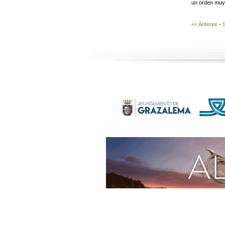
un orden muy 
<< Anterior
-
S