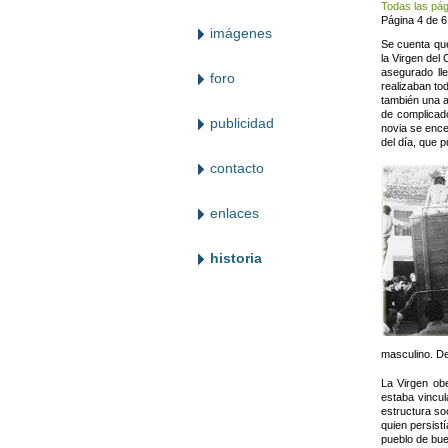
Todas las pá
Página 4 de 6
imágenes
Se cuenta que
la Virgen del
asegurado ll
foro
realizaban to
también una a
de complicado
publicidad
novia se ence
del día, que p
contacto
enlaces
historia
masculino. De 
La Virgen obe
estaba vincul
estructura soc
quien persist
pueblo de bue