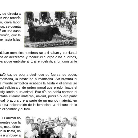
y se ofrecía a
n vino tendría
o, cuya labor
uso; se cuenta
ió en una casa
fusión, que la
e hasta la luz
nciaban como los hombres se arrimaban y corrían al
ando de acercarse y tocarle el cuerpo o los cuernos,
ara que embistiera. Era, en definitiva, un constante
afórica, se podría decir que su fuerza, su poder,
alizaba, la bestia se humanizaba. Sin bravura ni
a muerte simbólica acababa la fiesta y el animal se
idad religiosa y de orden moral que predominaba el
rsiguiendo a un animal. Ese día no había normas ni
entaba el amor maternal, unidad, pureza, y era parte
xual, bravura y era parte de un mundo material, en
a una celebración de lo femenino; la del toro de lo
e el hombre y el toro.
. El animal no
erentes con la
to, metafórico,
 la fiesta, un
ía a un buey a