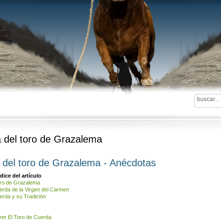
a del toro de Grazalema
a del toro de Grazalema - Anécdotas
dice del artículo
toro de Grazalema
erda de la Virgen del Carmen
erda y su Tradición
rer El Toro de Cuerda