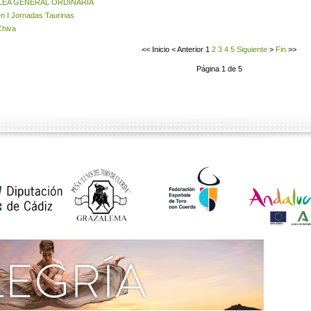
LEA GENERAL ORDINARIA
 I Jornadas Taurinas
Chiva
<<
Inicio
<
Anterior
1
2
3
4
5
Siguiente
>
Fin
>>
Página 1 de 5