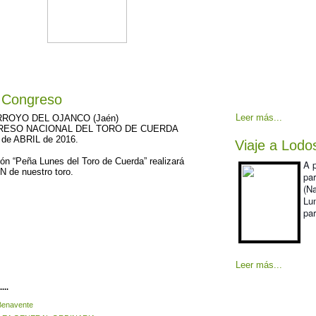
l Congreso
Leer más...
RROYO DEL OJANCO (Jaén)
GRESO NACIONAL DEL TORO DE CUERDA
7 de ABRIL de 2016.
Viaje a Lodo
ón “Peña Lunes del Toro de Cuerda” realizará
A p
 de nuestro toro.
pa
(N
Lu
par
Leer más...
...
 Benavente