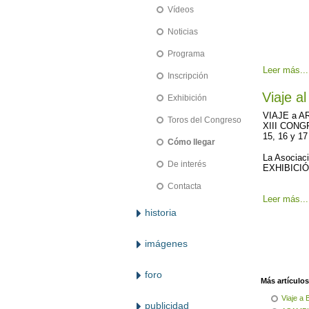
Vídeos
Noticias
Programa
Leer más...
Inscripción
Viaje a
Exhibición
VIAJE a A
Toros del Congreso
XIII CON
15, 16 y 1
Cómo llegar
La Asociaci
De interés
EXHIBICIÓN
Contacta
Leer más...
historia
imágenes
foro
Más artículos.
Viaje a
publicidad