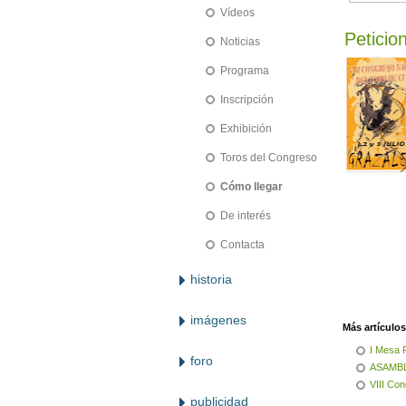
Vídeos
Peticio
Noticias
Programa
Inscripción
Exhibición
Toros del Congreso
Cómo llegar
De interés
Contacta
historia
imágenes
Más artículos.
I Mesa 
foro
ASAMBL
VIII Co
publicidad