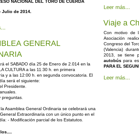
RESO NACIONAL DEL TORO DE CUERDA
Leer más...
e Julio de 2014.
Viaje a C
...
Con motivo de l
Asociación real
BLEA GENERAL
Congreso del Tor
(Valencia) duran
NARIA
2013, se tiene 
autobús
para es
ará el SABADO día 25 de Enero de 2.014 en la
PARA EL SEGUN
A CULTURA a las 11:30 h. en primera
ia y a las 12:00 h. en segunda convocatoria. El
Leer más...
día será el siguiente:
el Presidente.
anuales.
y preguntas.
 la Asamblea General Ordinaria se celebrará una
eneral Extraordinaria con un único punto en el
ía: - Modificación parcial de los Estatutos.
os....