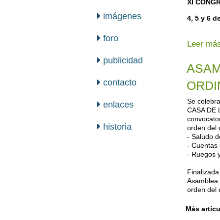
XI CONG
imágenes
4, 5 y 6 d
foro
Leer más
publicidad
ASAM
contacto
ORDI
Se celebr
enlaces
CASA DE L
convocator
historia
orden del 
- Saludo d
- Cuentas 
- Ruegos 
Finalizada
Asamblea G
orden del d
Más artícul