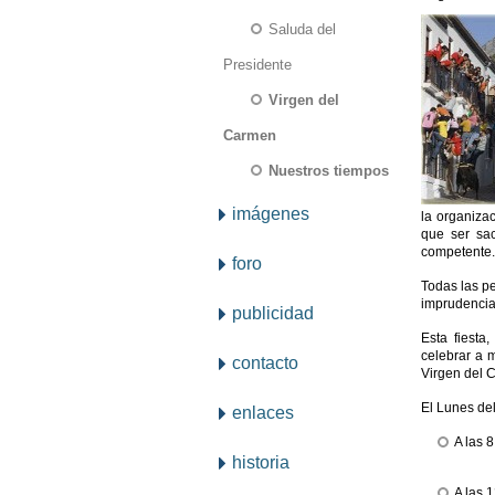
Saluda del
Presidente
Virgen del
Carmen
Nuestros tiempos
imágenes
la organiza
que ser sac
competente.
foro
Todas las pe
imprudencias
publicidad
Esta fiesta
celebrar a 
contacto
Virgen del 
El Lunes del
enlaces
A las 
historia
A las 