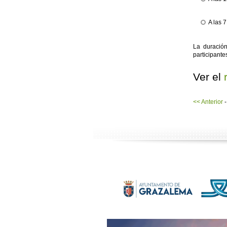
A las 7
La duración
participante
Ver el
<< Anterior
-