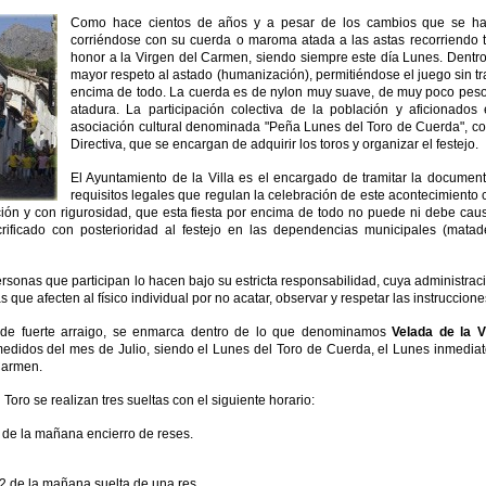
Como hace cientos de años y a pesar de los cambios que se han 
corriéndose con su cuerda o maroma atada a las astas recorriendo to
honor a la Virgen del Carmen, siendo siempre este día Lunes. Dent
mayor respeto al astado (humanización), permitiéndose el juego sin t
encima de todo. La cuerda es de nylon muy suave, de muy poco peso
atadura. La participación colectiva de la población y aficionado
asociación cultural denominada "Peña Lunes del Toro de Cuerda", c
Directiva, que se encargan de adquirir los toros y organizar el festejo.
El Ayuntamiento de la Villa es el encargado de tramitar la document
requisitos legales que regulan la celebración de este acontecimiento 
ción y con rigurosidad, que esta fiesta por encima de todo no puede ni debe cau
rificado con posterioridad al festejo en las dependencias municipales (matade
rsonas que participan lo hacen bajo su estricta responsabilidad, cuya administrac
 que afecten al físico individual por no acatar, observar y respetar las instruccio
, de fuerte arraigo, se enmarca dentro de lo que denominamos
Velada de la 
medidos del mes de Julio, siendo el Lunes del Toro de Cuerda, el Lunes inmediato
Carmen.
 Toro se realizan tres sueltas con el siguiente horario:
8 de la mañana encierro de reses.
12 de la mañana suelta de una res.